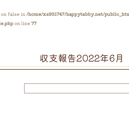
 on false in
/home/xs931747/happytabby.net/public_ht
le.php
on line
77
収支報告2022年6月