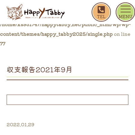
ホーム
収支報告2021年9月
Warning
: Trying to access array offset on false in
/home/xs931747/happytabby.net/public_html/wp/wp-
content/themes/happy_tabby2025/single.php
on line
77
収支報告2021年9月
2022.01.29