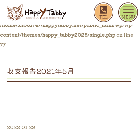
ホーム
収支報告2021年5月
Warning
: Trying to access array offset on false in
/home/xs931747/happytabby.net/public_html/wp/wp-
content/themes/happy_tabby2025/single.php
on line
77
収支報告2021年5月
2022.01.29