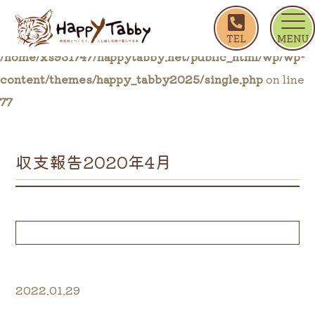
ホーム
収支報告2020年4月
Warning
: Trying to access array offset on false in
/home/xs931747/happytabby.net/public_html/wp/wp-
content/themes/happy_tabby2025/single.php
on line
77
収支報告2020年4月
2022.01.29