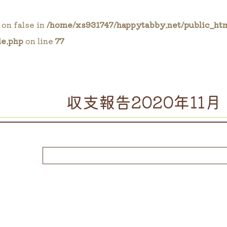
 on false in
/home/xs931747/happytabby.net/public_ht
le.php
on line
77
収支報告2020年11月