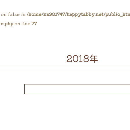
 on false in
/home/xs931747/happytabby.net/public_ht
le.php
on line
77
2018年