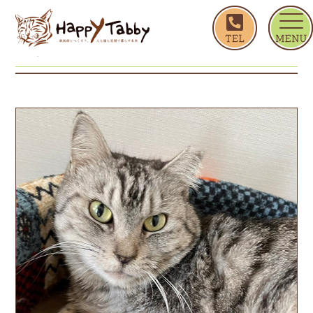
ホーム
アゲハ
アゲハ