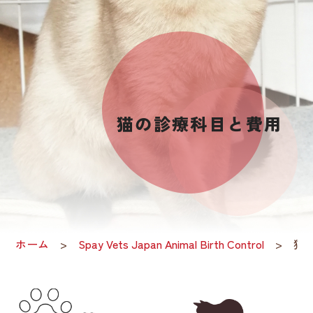
猫の診療科目と費用
ホーム
Spay Vets Japan Animal Birth Control
猫