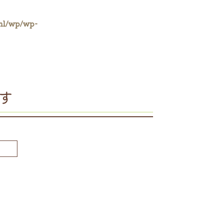
ml/wp/wp-
す