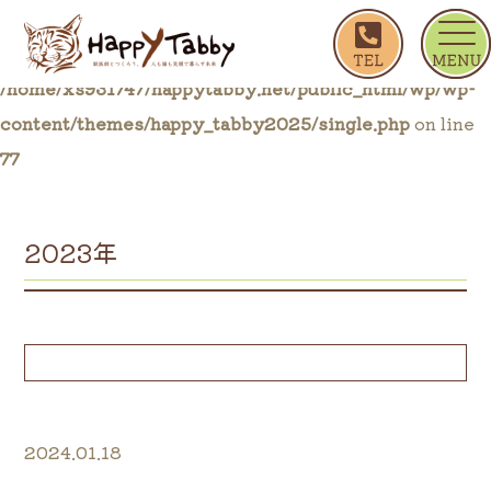
ホーム
2023年
Warning
: Trying to access array offset on false in
/home/xs931747/happytabby.net/public_html/wp/wp-
content/themes/happy_tabby2025/single.php
on line
77
2023年
2024.01.18