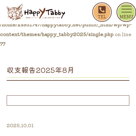
ホーム
収支報告2025年8月
Warning
: Trying to access array offset on false in
/home/xs931747/happytabby.net/public_html/wp/wp-
content/themes/happy_tabby2025/single.php
on line
77
収支報告2025年8月
2025.10.01