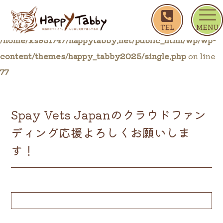
ホーム
ブログ一覧
Spay Vets Japanの
Warning
: Trying to access array offset on false in
/home/xs931747/happytabby.net/public_html/wp/wp-
content/themes/happy_tabby2025/single.php
on line
77
Spay Vets Japanのクラウドファン
ディング応援よろしくお願いしま
す！