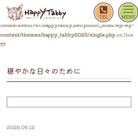
ホーム
ブログ一覧
穏やかな日々のために
Warning
: Trying to access array offset on false in
/home/xs931747/happytabby.net/public_html/wp/wp-
content/themes/happy_tabby2025/single.php
on line
77
穏やかな日々のために
2026.06.12